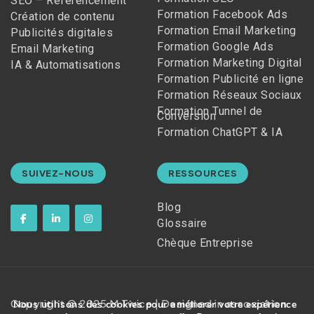
SEO – Référencement
Formation Facebook Ads
Création de contenu
Formation Email Marketing
Publicités digitales
Formation Google Ads
Email Marketing
Formation Marketing Digital
IA & Automatisations
Formation Publicité en ligne
Formation Réseaux Sociaux
Formation Tunnel de
Conversion
Formation ChatGPT & IA
SUIVEZ-NOUS
RESSOURCES
Blog
Glossaire
Chèque Entreprise
Copyright © 2025 M Twice | Designed in association
Nous utilisons des cookies pour améliorer votre expérience