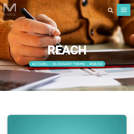
REACH
ACCUEIL
-
GLOSSARY TERMS
-
REACH