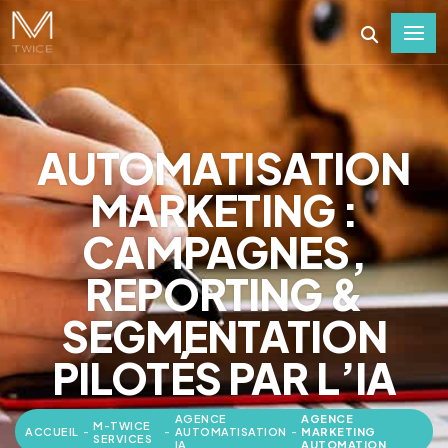
AUTOMATISATION
MARKETING :
CAMPAGNES,
REPORTING &
SEGMENTATION
PILOTÉS PAR L’IA
AGENCE
AGENCE
M-TWICE
ACCUEIL
-
-
AUTOMATISATION
-
MARKETING
SERVICES
IA
AUTOMATION