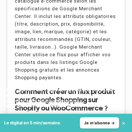
catalogue e-commerce selon les
spécifications de Google Merchant
Center. Il inclut les attributs obligatoires
(titre, description, prix, disponibilité,
image, lien, marque, catégorie) et les
attributs recommandés (GTIN, couleur,
taille, livraison…). Google Merchant
Center utilise ce flux pour afficher vos
produits dans les listings Google
Shopping gratuits et les annonces
Shopping payantes.
Comment créer un flux produit
Nous utilisons des cookies pour améliorer votre expérience
sur notre site et analyser notre trafic. Pour en savoir plus,
pour Google Shopping sur
consultez notre
politique de cookies
.
Vous pouvez modifier vos préférences à tout moment dans
Shopify ou WooCommerce ?
les paramètres des cookies.
Sur Shopify, installez l’application
×
Accepter
Refuser
Le digital en 5 min/semaine.
Je m'abonne →
officielle “Google & YouTube” depuis