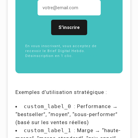
Adresse email
En vous inscrivant, vous acceptez de
recevoir le Brief Digital Hebdo.
Désinscription en 1 clic.
Politique de
confidentialité
Exemples d’utilisation stratégique :
custom_label_0
: Performance →
“bestseller”, “moyen”, “sous-performer”
(basé sur les ventes réelles)
custom_label_1
: Marge → “haute-