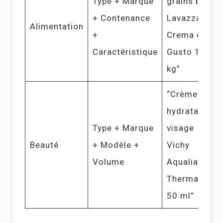
Type + Marque
grains bio
+ Contenance
Lavazza
Alimentation
+
Crema e
Caractéristique
Gusto 1
kg”
“Crème
hydratante
Type + Marque
visage
Beauté
+ Modèle +
Vichy
Volume
Aqualia
Thermal
50 ml”