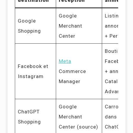
destination
réception
alimente
Google
Listings gr
Google
Merchant
annonces 
Shopping
Center
+ Perform
Boutique
Meta
Facebook/
Facebook et
Commerce
+ annonce
Instagram
Manager
Catalogue
Advantage
Google
Carrousels
ChatGPT
Merchant
dans les r
Shopping
Center (source)
ChatGPT