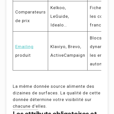
Kelkoo,
Fiches prod
Comparateurs
LeGuide,
les compar
de prix
Idealo…
francopho
Blocs prod
Emailing
Klaviyo, Brevo,
dynamique
produit
ActiveCampaign
les emails
automatis
La même donnée source alimente des
dizaines de surfaces. La qualité de cette
donnée détermine votre visibilité sur
chacune d’elles.
Les attributs obligatoires et