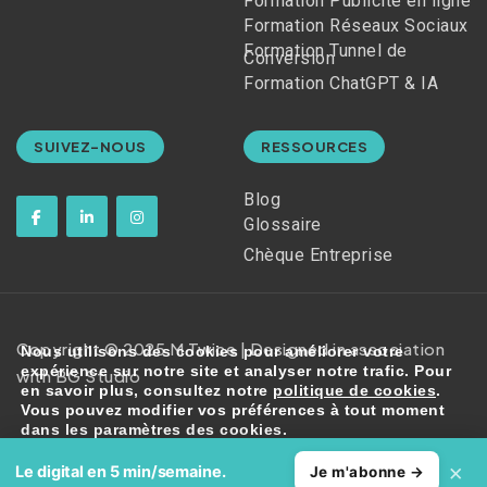
Formation Publicité en ligne
Formation Réseaux Sociaux
Formation Tunnel de
Conversion
Formation ChatGPT & IA
SUIVEZ-NOUS
RESSOURCES
Blog
Glossaire
Chèque Entreprise
Copyright © 2025 M Twice | Designed in association
Nous utilisons des cookies pour améliorer votre
expérience sur notre site et analyser notre trafic. Pour
with BG Studio
en savoir plus, consultez notre
politique de cookies
.
Vous pouvez modifier vos préférences à tout moment
dans les paramètres des cookies.
Confidentialité
–
Cookies
×
Le digital en 5 min/semaine.
Accepter
Refuser
Je m'abonne →