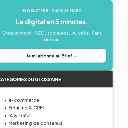
NEWSLETTER · CHAQUE MARDI
Le digital en 5 minutes.
Chaque mardi : SEO, social ads, IA, veille. Sans
détour.
Je m'abonne au Brief →
ATÉGORIES DU GLOSSAIRE
e-commerce
Emailing & CRM
IA & Data
Marketing de contenus