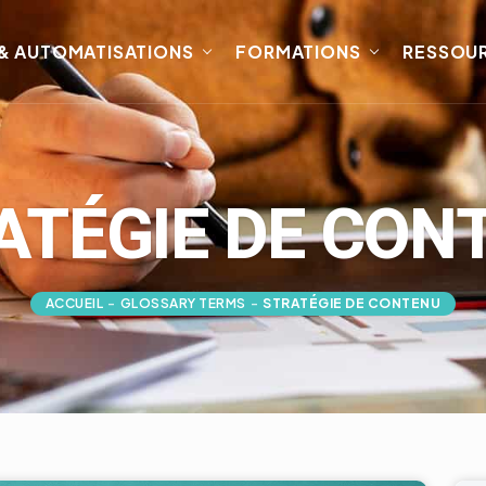
 & AUTOMATISATIONS
FORMATIONS
RESSOU
ATÉGIE DE CON
ACCUEIL
-
GLOSSARY TERMS
-
STRATÉGIE DE CONTENU