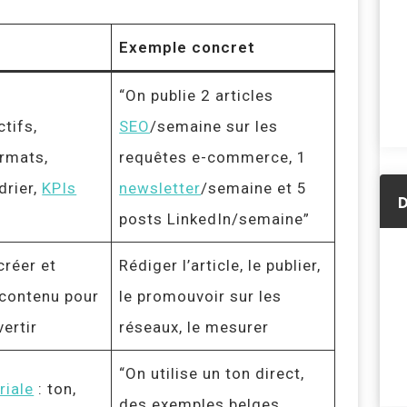
Exemple concret
“On publie 2 articles
ctifs,
SEO
/semaine sur les
ormats,
requêtes e-commerce, 1
drier,
KPIs
newsletter
/semaine et 5
D
posts LinkedIn/semaine”
créer et
Rédiger l’article, le publier,
 contenu pour
le promouvoir sur les
vertir
réseaux, le mesurer
“On utilise un ton direct,
riale
: ton,
des exemples belges