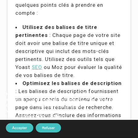
quelques points clés à prendre en
compte :
Utilisez des balises de titre
pertinentes
: Chaque page de votre site
doit avoir une balise de titre unique et
descriptive qui inclut des mots-clés
pertinents. Utilisez des outils tels que
Yoast
SEO
ou Moz pour évaluer la qualité
de vos balises de titre.
Optimisez les balises de description
: Les balises de description fournissent
Nous utilisons des cookies pour améliorer votre expérience
un aperçu concis du contenu de votre
sur notre site et analyser notre trafic. Pour en savoir plus,
consultez notre
politique de cookies
.
page dans les résultats de recherche.
Vous pouvez modifier vos préférences à tout moment dans
Assurez-vous d’inclure des informations
les paramètres des cookies.
attrayantes et utilisez des mots-clés
Accepter
Refuser
pertinents.