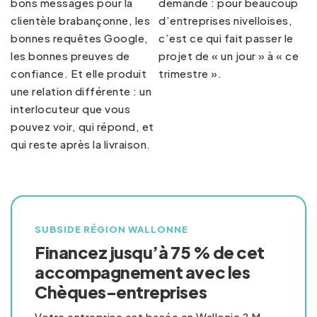
bons messages pour la
demande : pour beaucoup
clientèle brabançonne, les
d’entreprises nivelloises,
bonnes requêtes Google,
c’est ce qui fait passer le
les bonnes preuves de
projet de « un jour » à « ce
confiance. Et elle produit
trimestre ».
une relation différente : un
interlocuteur que vous
pouvez voir, qui répond, et
qui reste après la livraison.
SUBSIDE RÉGION WALLONNE
Financez jusqu’à 75 % de cet
accompagnement avec les
Chèques-entreprises
Votre entreprise est basée en Wallonie ? M-