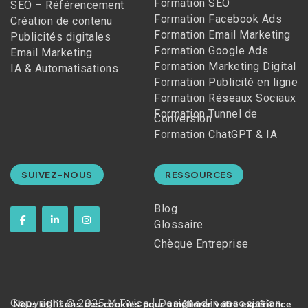
Formation SEO
SEO – Référencement
Formation Facebook Ads
Création de contenu
Formation Email Marketing
Publicités digitales
Formation Google Ads
Email Marketing
Formation Marketing Digital
IA & Automatisations
Formation Publicité en ligne
Formation Réseaux Sociaux
Formation Tunnel de
Conversion
Formation ChatGPT & IA
SUIVEZ-NOUS
RESSOURCES
Blog
Glossaire
Chèque Entreprise
Copyright © 2025 M Twice | Designed in association
Nous utilisons des cookies pour améliorer votre expérience