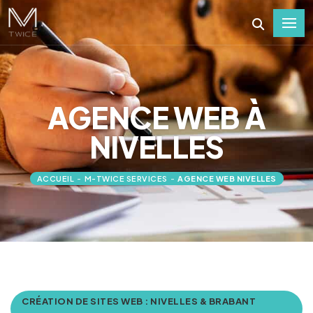
AGENCE WEB À
NIVELLES
ACCUEIL
-
M-TWICE SERVICES
-
AGENCE WEB NIVELLES
CRÉATION DE SITES WEB : NIVELLES & BRABANT