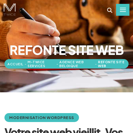
REFONTE SITE WEB
M-TWICE
AGENCE WEB
REFONTE SITE
ACCUEIL
-
-
-
SERVICES
BELGIQUE
WEB
MODERNISATION WORDPRESS
Votre site web vieillit. Vos