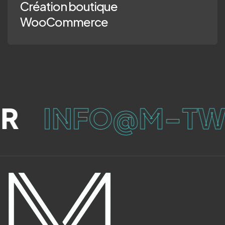
Création boutique
WooCommerce
R
INFO@M-TWI