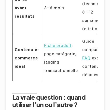
(technique),
avant
3–6 mois
8–12
résultats
semaines
(citations)
Guide
Fiche produit
,
Contenu e-
comparatif,
page catégorie,
commerce
FAQ
expert,
landing
idéal
contenu de
transactionnelle
découverte
La vraie question : quand
utiliser l’un ou l’autre ?