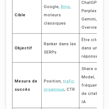
ChatGPT,
Google,
Bing
,
Perplexity,
Cible
moteurs
Gemini, AI
classiques
Overviews
Être cité
Ranker dans les
Objectif
dans une
SERPs
réponse IA
Share of
Model,
Mesure de
Position,
trafic
fréquence
succès
organique
, CTR
de citation
IA