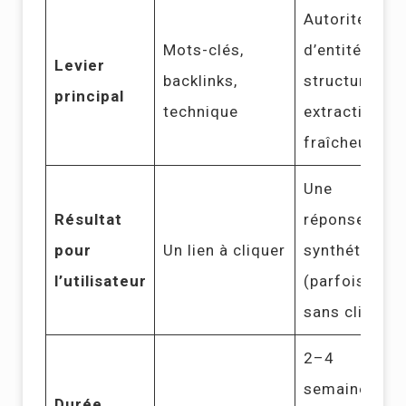
Autorité
Mots-clés,
d’entité,
Levier
backlinks,
structure
principal
technique
extractible,
fraîcheur
Une
Résultat
réponse
pour
Un lien à cliquer
synthétisée
l’utilisateur
(parfois
sans clic)
2–4
semaines
Durée