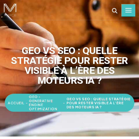
GEO VS SEO : QUELLE
STRATÉGIE POUR RESTER
VISIBLE À L’ÈRE DES
MOTEURS IA ?
GEO -
GEO VS SEO : QUELLE STRATÉGIE
GENERATIVE
ACCUEIL
-
-
POUR RESTER VISIBLE À L’ÈRE
ENGINE
DES MOTEURS IA ?
OPTIMIZATION