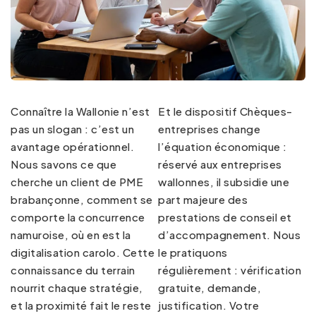
Connaître la Wallonie n’est
Et le dispositif Chèques-
pas un slogan : c’est un
entreprises change
avantage opérationnel.
l’équation économique :
Nous savons ce que
réservé aux entreprises
cherche un client de PME
wallonnes, il subsidie une
brabançonne, comment se
part majeure des
comporte la concurrence
prestations de conseil et
namuroise, où en est la
d’accompagnement. Nous
digitalisation carolo. Cette
le pratiquons
connaissance du terrain
régulièrement : vérification
nourrit chaque stratégie,
gratuite, demande,
et la proximité fait le reste
justification. Votre