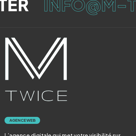
ER
INFO@M-T
AGENCE WEB
L’agence digitale qui met votre visibilité sur