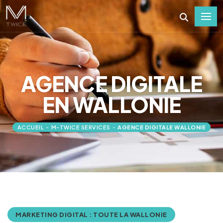
AGENCE DIGITALE
EN WALLONIE
ACCUEIL
-
M-TWICE SERVICES
-
AGENCE DIGITALE WALLONIE
MARKETING DIGITAL : TOUTE LA WALLONIE