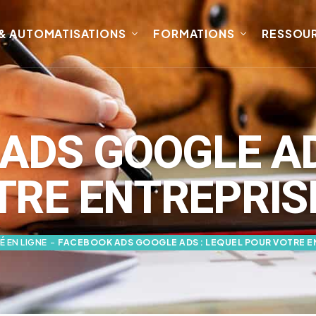
 & AUTOMATISATIONS
FORMATIONS
RESSOU
ADS GOOGLE AD
TRE ENTREPRISE
É EN LIGNE
-
FACEBOOK ADS GOOGLE ADS : LEQUEL POUR VOTRE EN