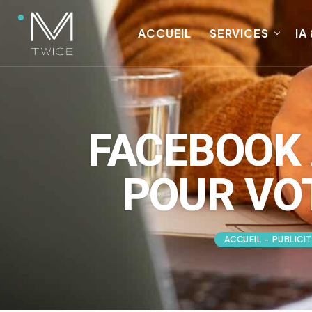
ACCUEIL
SERVICES
IA
FACEBOOK 
POUR VO
ACCUEIL
-
PUBLICIT