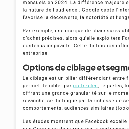
mensuels en 2024. La différence majeure e
la nature de l’audience : Google capte l’int
favorise la découverte, la notoriété et l’en
Par exemple, une marque de chaussures util
d’achat précises, alors qu’elle exploitera Fa
contenus inspirants. Cette distinction infl
entreprise.
Options de ciblage et segm
Le ciblage est un pilier différenciant entr
permet de cibler par
mots-clés
, requêtes, 
offrant une grande granularité sur le momen
revanche, se distingue par la richesse de se
comportements, audiences similaires (looka
Les études montrent que Facebook excelle 
que Google se démarque par la pertinence 