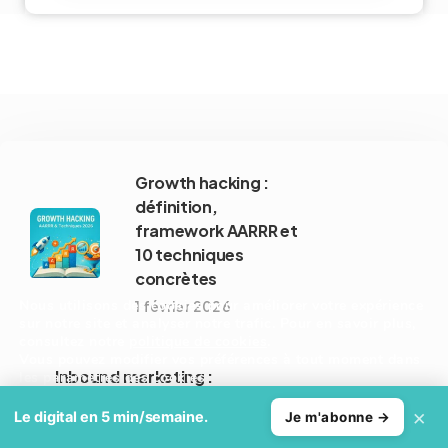
Growth hacking :
définition,
framework AARRR et
10 techniques
concrètes
Nous utilisons des cookies pour améliorer votre expérience
1 février 2026
sur notre site et analyser notre trafic. Pour en savoir plus,
consultez notre
politique de cookies
.
Vous pouvez modifier vos préférences à tout moment dans
Inbound marketing :
les paramètres des cookies.
comment attirer des
×
Accepter
Refuser
Le digital en 5 min/semaine.
Je m'abonne →
clients sans