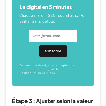
Le digital en 5 minutes.
Chaque mardi :
SEO
, social ads,
IA
,
veille. Sans détour.
Adresse email
En vous inscrivant, vous acceptez de
recevoir le Brief Digital Hebdo.
Désinscription en 1 clic.
Politique de
confidentialité
Étape 3 : Ajuster selon la valeur