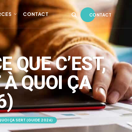
RCES
CONTACT
CONTACT
E QUE C’EST,
À QUOI ÇA
6)
OI ÇA SERT (GUIDE 2026)