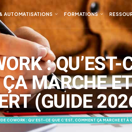
 & AUTOMATISATIONS
FORMATIONS
RESSOU
RK : QU’EST-C
ÇA MARCHE ET 
ERT (GUIDE 202
DE COWORK : QU’EST-CE QUE C’EST, COMMENT ÇA MARCHE ET À QU