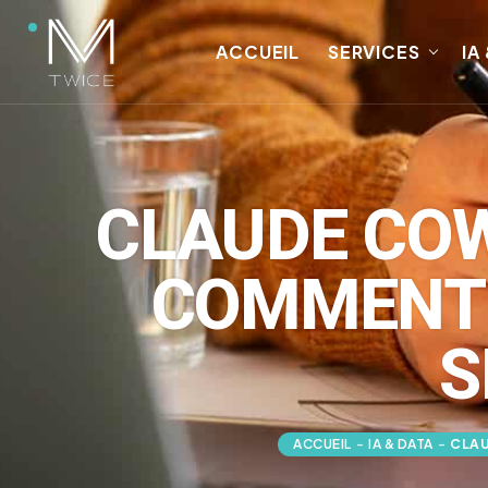
ACCUEIL
SERVICES
IA
CLAUDE COWO
COMMENT 
S
ACCUEIL
-
IA & DATA
-
CLAU