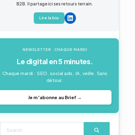
B2B
. Il partage ici ses retours terrain.
Lire la bio
NEWSLETTER
· CHAQUE MARDI
Le digital en 5 minutes.
Chaque mardi : SEO, social ads, IA, veille. Sans
détour.
Je m'abonne au Brief →