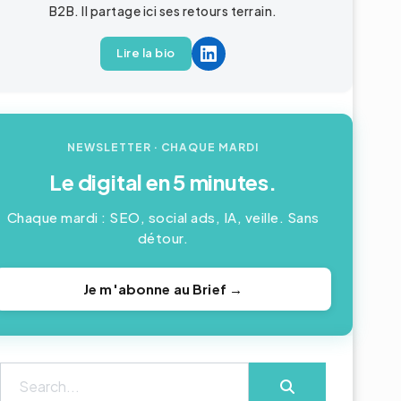
B2B
. Il partage ici ses retours terrain.
Lire la bio
NEWSLETTER
· CHAQUE MARDI
Le digital en 5 minutes.
Chaque mardi : SEO, social ads, IA, veille. Sans
détour.
Je m'abonne au Brief →