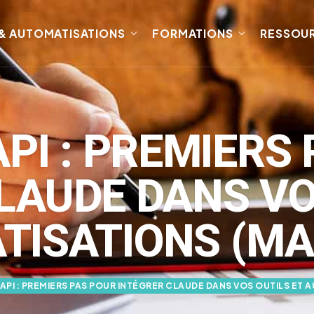
 & AUTOMATISATIONS
FORMATIONS
RESSOU
PI : PREMIERS
LAUDE DANS VO
ISATIONS (MA
API : PREMIERS PAS POUR INTÉGRER CLAUDE DANS VOS OUTILS ET 