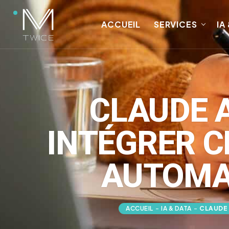
ACCUEIL
SERVICES
IA
CLAUDE A
INTÉGRER C
AUTOMAT
ACCUEIL
-
IA & DATA
-
CLAUDE 