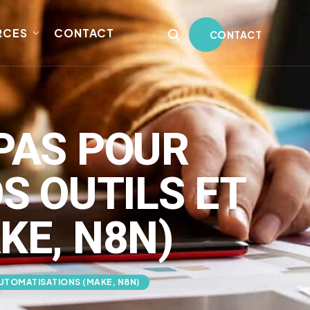
RCES
CONTACT
CONTACT
 PAS POUR
S OUTILS ET
KE, N8N)
AUTOMATISATIONS (MAKE, N8N)