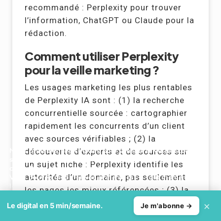
recommandé : Perplexity pour trouver
l’information, ChatGPT ou Claude pour la
rédaction.
Comment utiliser Perplexity
pour la veille marketing ?
Les usages marketing les plus rentables
de Perplexity IA sont : (1) la recherche
concurrentielle sourcée : cartographier
rapidement les concurrents d’un client
avec sources vérifiables ; (2) la
Nous utilisons des cookies pour améliorer votre expérience
découverte d’experts et de sources sur
sur notre site et analyser notre trafic. Pour en savoir plus,
un sujet niche : Perplexity identifie les
consultez notre
politique de cookies
.
autorités d’un domaine, pas seulement
Vous pouvez modifier vos préférences à tout moment dans
les paramètres des cookies.
les pages les mieux référencées ; (3) la
vérification factuelle d’affirmations :
×
Accepter
Refuser
Le digital en 5 min/semaine.
Je m'abonne →
pour ne jamais citer une donnée non