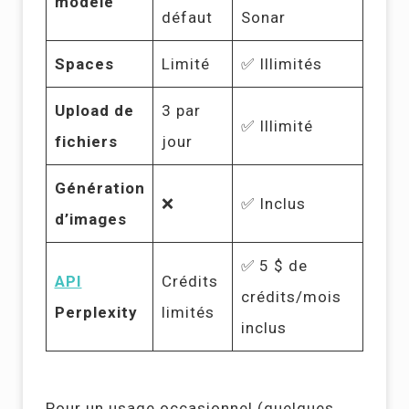
modèle
défaut
Sonar
Spaces
Limité
✅ Illimités
Upload de
3 par
✅ Illimité
fichiers
jour
Génération
❌
✅ Inclus
d’images
✅ 5 $ de
API
Crédits
crédits/mois
Perplexity
limités
inclus
Pour un usage occasionnel (quelques