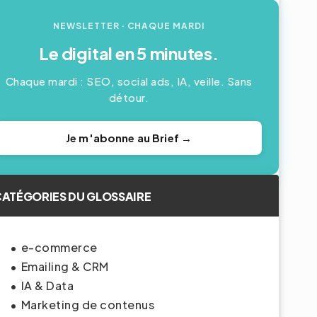
NEWSLETTER
· CHAQUE MARDI
Le digital en 5 minutes.
Chaque mardi : SEO, social ads, IA, veille. Sans
détour.
Je m'abonne au Brief →
ATÉGORIES DU GLOSSAIRE
e-commerce
Emailing & CRM
IA & Data
Marketing de contenus