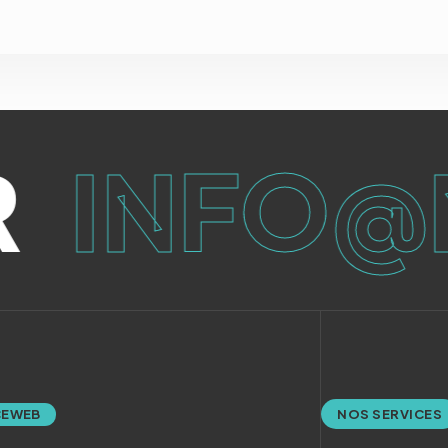
INFO@M
E WEB
NOS SERVICES