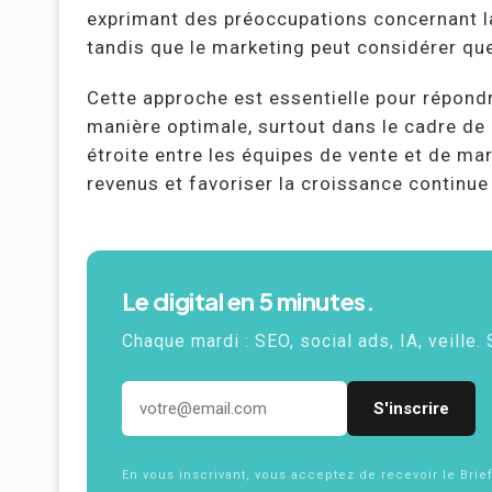
exprimant des préoccupations concernant la
tandis que le marketing peut considérer qu
Cette approche est essentielle pour répond
manière optimale, surtout dans le cadre de l
étroite entre les équipes de vente et de ma
revenus et favoriser la croissance continue 
Le digital en 5 minutes.
Chaque mardi :
SEO
, social ads,
IA
, veille.
Adresse email
En vous inscrivant, vous acceptez de recevoir le Brie