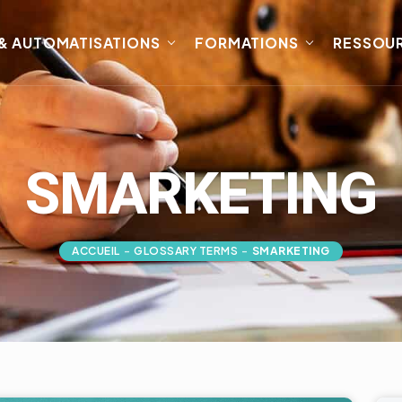
 & AUTOMATISATIONS
FORMATIONS
RESSOU
SMARKETING
ACCUEIL
-
GLOSSARY TERMS
-
SMARKETING