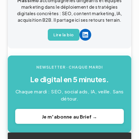
Massimo
accompagne les dirigeants et équipes
marketing dans le déploiement de stratégies
digitales concrètes : SEO, content marketing, IA,
acquisition
B2B
. Il partage ici ses retours terrain.
Lire la bio
NEWSLETTER
· CHAQUE MARDI
Le digital en 5 minutes.
Chaque mardi : SEO, social ads, IA, veille. Sans
détour.
Je m'abonne au Brief →