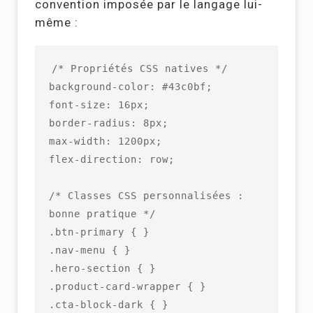
convention imposée par le langage lui-
même :
/* Propriétés CSS natives */

background-color: #43c0bf;

font-size: 16px;

border-radius: 8px;

max-width: 1200px;

flex-direction: row;

/* Classes CSS personnalisées : 
bonne pratique */

.btn-primary { }

.nav-menu { }

.hero-section { }

.product-card-wrapper { }

.cta-block-dark { }