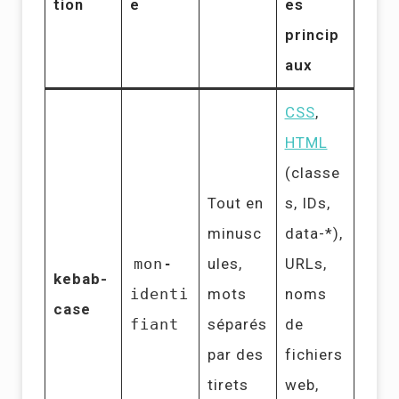
tion
e
es
princip
aux
CSS
,
HTML
(classe
Tout en
s, IDs,
minusc
data-*),
mon-
ules,
URLs,
kebab-
identi
mots
noms
case
fiant
séparés
de
par des
fichiers
tirets
web,