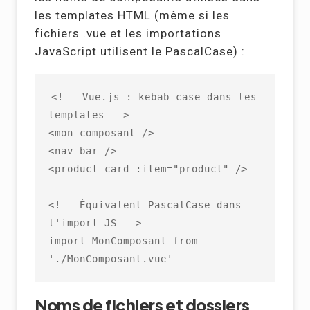
les templates HTML (même si les
fichiers .vue et les importations
JavaScript utilisent le PascalCase) :
<!-- Vue.js : kebab-case dans les 
templates -->

<mon-composant />

<nav-bar />

<product-card :item="product" />

<!-- Équivalent PascalCase dans 
l'import JS -->

import MonComposant from 
'./MonComposant.vue'
Noms de fichiers et dossiers