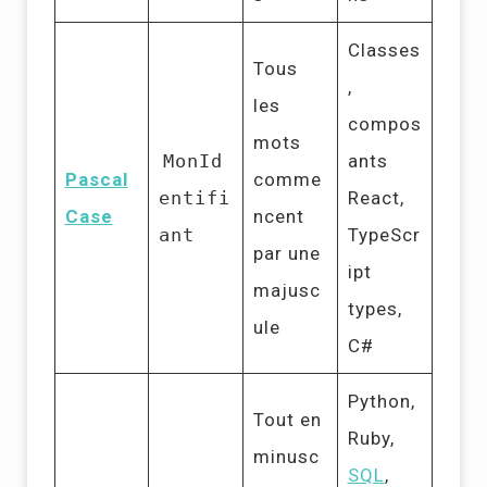
Classes
Tous
,
les
compos
mots
MonId
ants
Pascal
comme
entifi
React,
Case
ncent
ant
TypeScr
par une
ipt
majusc
types,
ule
C#
Python,
Tout en
Ruby,
minusc
SQL
,