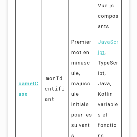
Vue.js
compos
ants
Premier
JavaScr
mot en
ipt
,
minusc
TypeScr
ule,
ipt,
monId
camelC
majusc
Java,
entifi
ase
ule
Kotlin :
ant
initiale
variable
pour les
s et
suivant
fonctio
s
ns