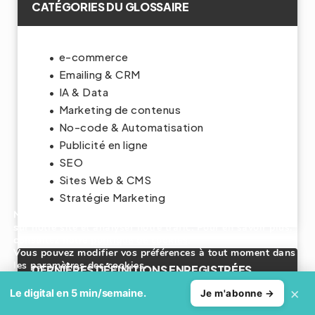
CATÉGORIES DU GLOSSAIRE
e-commerce
Emailing & CRM
IA & Data
Marketing de contenus
No-code & Automatisation
Publicité en ligne
SEO
Sites Web & CMS
Stratégie Marketing
Nous utilisons des cookies pour améliorer votre expérience
sur notre site et analyser notre trafic. Pour en savoir plus,
consultez notre
politique de cookies
.
Vous pouvez modifier vos préférences à tout moment dans
les paramètres des cookies.
DERNIÈRES DÉFINITIONS ENREGISTRÉES
×
Accepter
Refuser
Le digital en 5 min/semaine.
Je m'abonne →