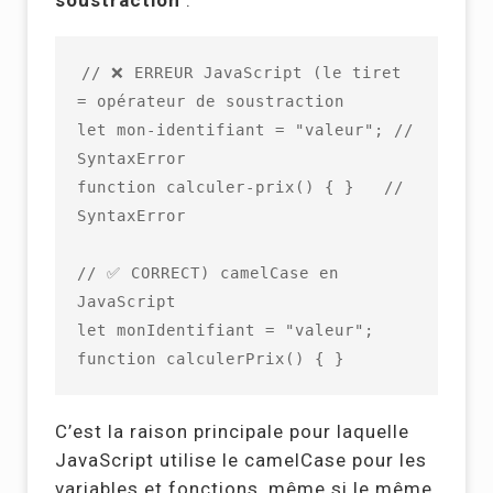
soustraction
:
// ❌ ERREUR JavaScript (le tiret 
= opérateur de soustraction

let mon-identifiant = "valeur"; // 
SyntaxError

function calculer-prix() { }   // 
SyntaxError

// ✅ CORRECT) camelCase en 
JavaScript

let monIdentifiant = "valeur";

function calculerPrix() { }
C’est la raison principale pour laquelle
JavaScript utilise le camelCase pour les
variables et fonctions, même si le même