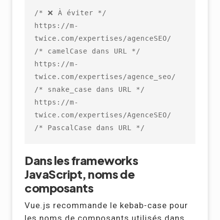
/* ❌ À éviter */

https://m-
twice.com/expertises/agenceSEO/        
/* camelCase dans URL */

https://m-
twice.com/expertises/agence_seo/       
/* snake_case dans URL */

https://m-
twice.com/expertises/AgenceSEO/        
/* PascalCase dans URL */
Dans les frameworks
JavaScript, noms de
composants
Vue.js recommande le kebab-case pour
les noms de composants utilisés dans