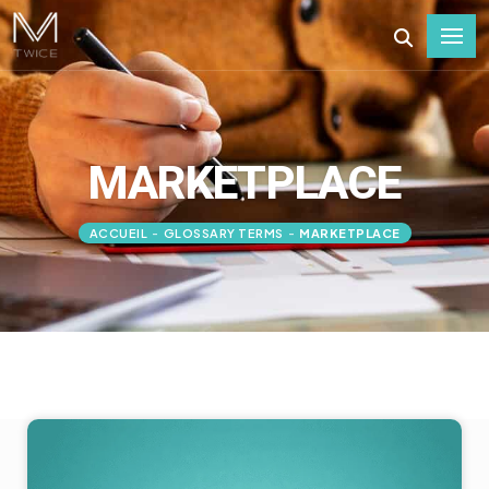
MARKETPLACE
ACCUEIL
-
GLOSSARY TERMS
-
MARKETPLACE