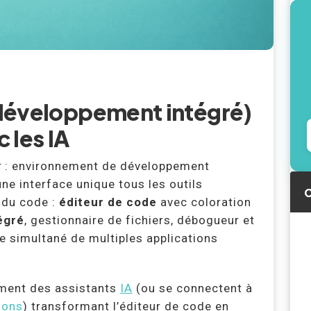
développement intégré)
c les IA
t
: environnement de développement
une interface unique tous les outils
C
 du code :
éditeur de code
avec coloration
égré
, gestionnaire de fichiers, débogueur et
ge simultané de multiples applications
ement des assistants
IA
(ou se connectent à
ions
) transformant l’éditeur de code en