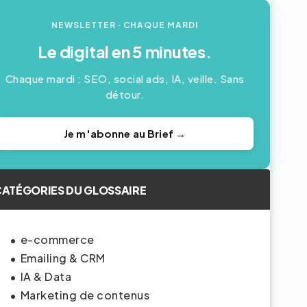
NEWSLETTER
· CHAQUE MARDI
Le digital en 5 minutes.
Chaque mardi : SEO, social ads, IA, veille. Sans
détour.
Je m'abonne au Brief →
ATÉGORIES DU GLOSSAIRE
e-commerce
Emailing & CRM
IA & Data
Marketing de contenus