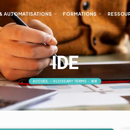
 & AUTOMATISATIONS
FORMATIONS
RESSOU
IDE
ACCUEIL
-
GLOSSARY TERMS
-
IDE