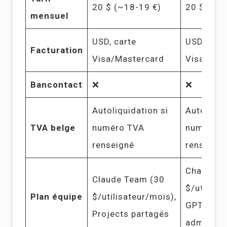
20 $ (~18-19 €)
20 $ (~18
mensuel
USD, carte
USD, cart
Facturation
Visa/Mastercard
Visa/Mas
Bancontact
❌
❌
Autoliquidation si
Autoliqui
TVA belge
numéro TVA
numéro T
renseigné
renseign
ChatGPT 
Claude Team (30
$/utilisa
Plan équipe
$/utilisateur/mois),
GPTs par
Projects partagés
admin