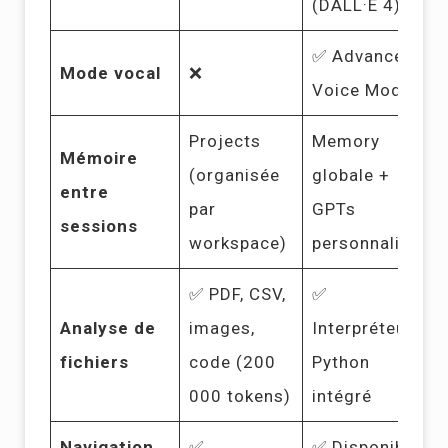
(DALL·E 4)
✅ Advanced
Mode vocal
❌
Voice Mode
Projects
Memory
Mémoire
(organisée
globale +
entre
par
GPTs
sessions
workspace)
personnalisés
✅ PDF, CSV,
✅
Analyse de
images,
Interpréteur
fichiers
code (200
Python
000 tokens)
intégré
Navigation
✅
✅ Disponible