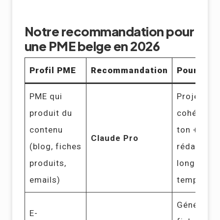
Notre recommandation pour
une PME belge en 2026
Profil PME
Recommandation
Pourquoi
PME qui
Projects +
produit du
cohérence
contenu
ton +
Claude Pro
(blog, fiches
rédaction
produits,
longue = 
emails)
temps ma
Génératio
E-