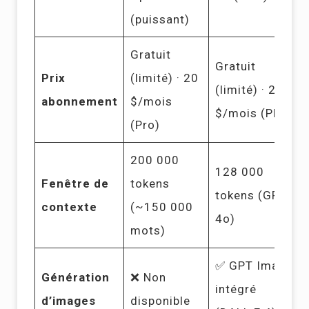
(puissant)
Gratuit
Gratuit
Prix
(limité) · 20
(limité) · 20
abonnement
$/mois
$/mois (Plus)
(Pro)
200 000
128 000
Fenêtre de
tokens
tokens (GPT-
contexte
(~150 000
4o)
mots)
✅ GPT Image
Génération
❌ Non
intégré
d’images
disponible