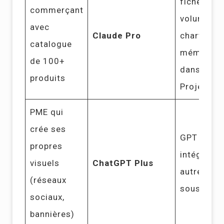
fiches en
commerçant
volume av
avec
Claude Pro
charte
catalogue
mémorisé
de 100+
dans un
produits
Project
PME qui
crée ses
GPT Imag
propres
intégré, a
visuels
ChatGPT Plus
autre outil
(réseaux
souscrire
sociaux,
bannières)