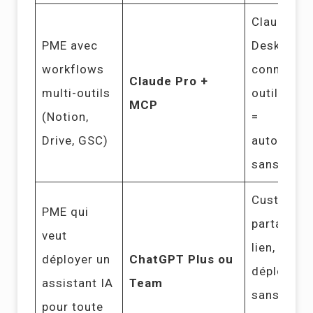
Claude
PME avec
Desktop
workflows
connecté 
Claude Pro +
multi-outils
outils via
MCP
(Notion,
=
Drive, GSC)
automatis
sans dev
Custom G
PME qui
partageabl
veut
lien,
déployer un
ChatGPT Plus ou
déploieme
assistant IA
Team
sans
pour toute