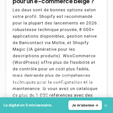
pour un e-commerce belge ?
Les deux sont de bonnes options selon
votre profil. Shopify est recommandé
pour la plupart des lancements en 2026 :
robustesse technique prouvée, 8 000+
applications disponibles, gestion native
de Bancontact via Mollie, et Shopify
Magic (IA générative pour les
descriptions produits). WooCommerce
(WordPress) offre plus de flexibilité et
de contrôle pour un coût plus faible,
mais demande plus de compétences
Nous utilisons des cookies pour améliorer votre expérience
sur notre site et analyser notre trafic. Pour en savoir plus,
techniques pour la configuration et la
consultez notre
politique de cookies
.
maintenance. Si vous avez un catalogue
Vous pouvez modifier vos préférences à tout moment dans
de plus de 1 000 références avec des
les paramètres des cookies.
besoins de gestion avancés, PrestaShop
×
Accepter
Refuser
Le digital en 5 min/semaine.
Je m'abonne →
mérite d’être considéré.