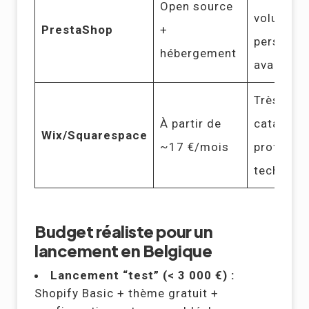
Open source
volumine
PrestaShop
+
personnal
hébergement
avancée
Très peti
À partir de
catalogue
Wix/Squarespace
~17 €/mois
profils n
techniqu
Budget réaliste pour un
lancement en Belgique
Lancement “test” (< 3 000 €) :
Shopify Basic + thème gratuit +