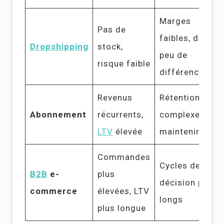
Marges
Pas de
faibles, délais,
Dropshipping
stock,
peu de
risque faible
différenciation
Revenus
Rétention
Abonnement
récurrents,
complexe à
LTV
élevée
maintenir
Commandes
Cycles de
B2B
e-
plus
décision plus
commerce
élevées, LTV
longs
plus longue