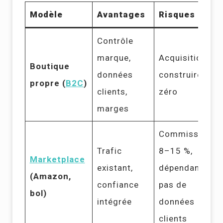
Modèle
Avantages
Risques
Contrôle
marque,
Acquisition à
Boutique
données
construire de
propre (
B2C
)
clients,
zéro
marges
Commissions
Trafic
8–15 %,
Marketplace
existant,
dépendance,
(Amazon,
confiance
pas de
bol)
intégrée
données
clients