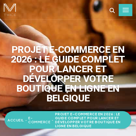
PROJET E-COMMERCE EN
2026 : LE GUIDE COMPLET
POUR LANCER ET
DÉVELOPPER VOTRE
BOUTIQUE EN LIGNE EN
BELGIQUE
PROJET E-COMMERCE EN 2026 : LE
E-
GUIDE COMPLET POUR LANCER ET
ACCUEIL
-
-
COMMERCE
DÉVELOPPER VOTRE BOUTIQUE EN
LIGNE EN BELGIQUE