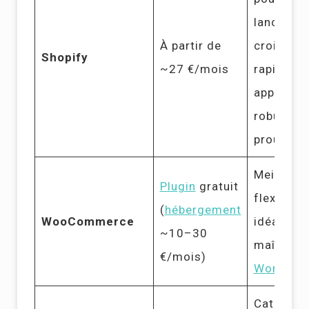
lancement
À partir de
croissan
Shopify
~27 €/mois
rapide, 8
apps,
robustes
prouvée
Meilleur 
Plugin
gratuit
flexibilit
(
hébergement
WooCommerce
idéal si 
~10–30
maîtrisez
€/mois)
WordPre
Catalogu