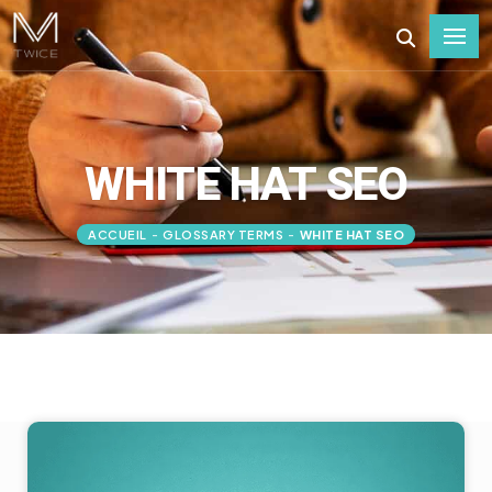
WHITE HAT SEO
ACCUEIL
-
GLOSSARY TERMS
-
WHITE HAT SEO