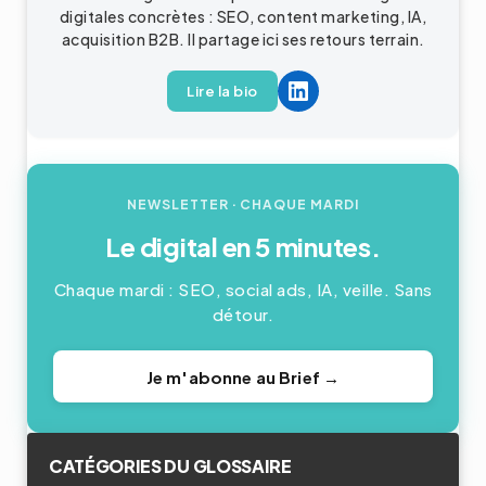
digitales concrètes : SEO, content marketing, IA,
acquisition
B2B
. Il partage ici ses retours terrain.
Lire la bio
NEWSLETTER
· CHAQUE MARDI
Le digital en 5 minutes.
Chaque mardi : SEO, social ads, IA, veille. Sans
détour.
Je m'abonne au Brief →
CATÉGORIES DU GLOSSAIRE