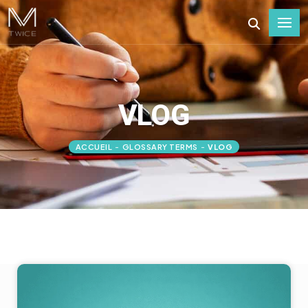
VLOG
ACCUEIL
-
GLOSSARY TERMS
-
VLOG