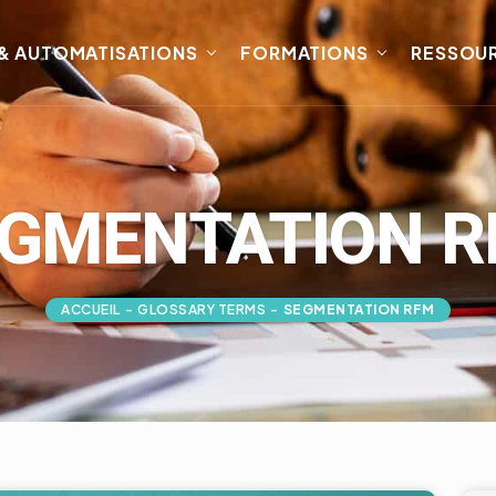
 & AUTOMATISATIONS
FORMATIONS
RESSOU
GMENTATION 
ACCUEIL
-
GLOSSARY TERMS
-
SEGMENTATION RFM