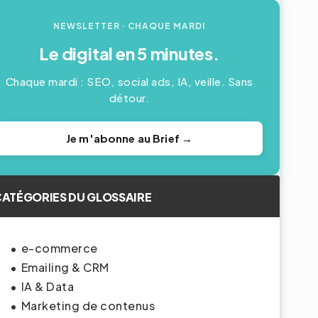
NEWSLETTER
· CHAQUE MARDI
Le digital en 5 minutes.
Chaque mardi : SEO, social ads, IA, veille. Sans
détour.
Je m'abonne au Brief →
ATÉGORIES DU GLOSSAIRE
e-commerce
Emailing & CRM
IA & Data
Marketing de contenus