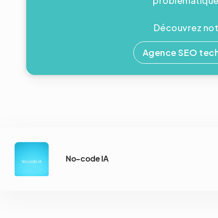
problématiques
Découvrez notr
Agence SEO tech
No-code IA