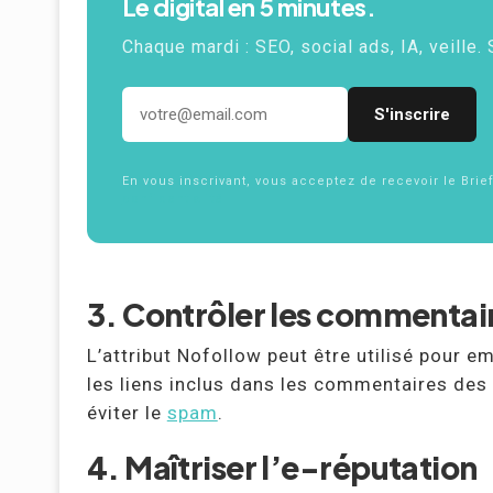
Le digital en 5 minutes.
Chaque mardi :
SEO
, social ads,
IA
, veille.
Adresse email
En vous inscrivant, vous acceptez de recevoir le Brie
confidentialité
3. Contrôler les commentaires
L’attribut Nofollow peut être utilisé pour 
les liens inclus dans les commentaires des u
éviter le
spam
.
4. Maîtriser l’e-réputation