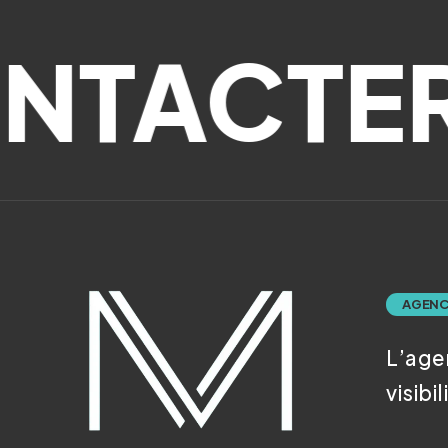
ACTER
AGENC
L’age
visibil