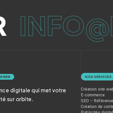
INFO@M
E WEB
NOS SERVICES
Création site we
nce digitale qui met votre
E-commerce
ité sur orbite.
SEO – Référenc
Création de cont
Publicités digita