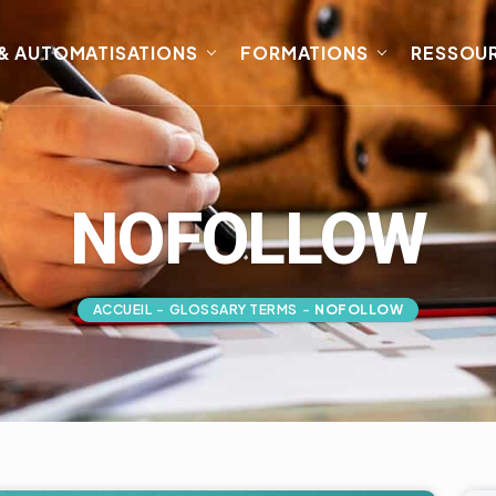
 & AUTOMATISATIONS
FORMATIONS
RESSOU
NOFOLLOW
ACCUEIL
-
GLOSSARY TERMS
-
NOFOLLOW