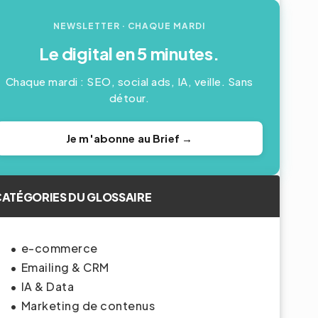
NEWSLETTER
· CHAQUE MARDI
Le digital en 5 minutes.
Chaque mardi : SEO, social ads, IA, veille. Sans
détour.
Je m'abonne au Brief →
ATÉGORIES DU GLOSSAIRE
e-commerce
Emailing & CRM
IA & Data
Marketing de contenus