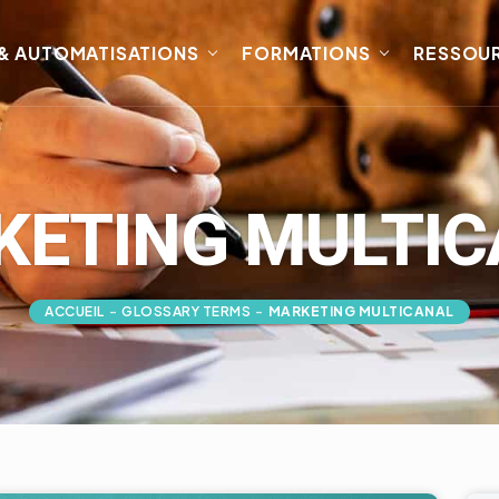
 & AUTOMATISATIONS
FORMATIONS
RESSOU
ETING MULTI
ACCUEIL
-
GLOSSARY TERMS
-
MARKETING MULTICANAL