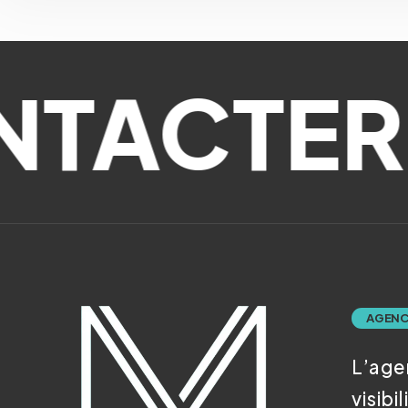
ACTER
I
AGENC
L’age
visibil