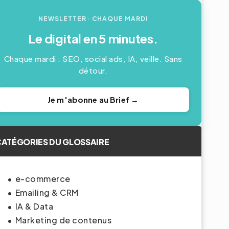
NEWSLETTER
· CHAQUE MARDI
Le digital en 5 minutes.
Chaque mardi : SEO, social ads, IA, veille. Sans
détour.
Je m'abonne au Brief →
ATÉGORIES DU GLOSSAIRE
e-commerce
Emailing & CRM
IA & Data
Marketing de contenus