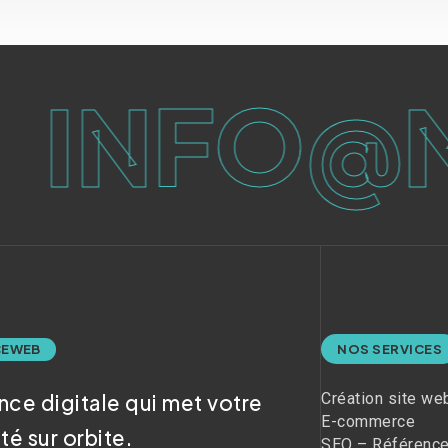
NFO@M-
E WEB
NOS SERVICES
Création site we
nce digitale qui met votre
E-commerce
ité sur orbite.
SEO – Référenc