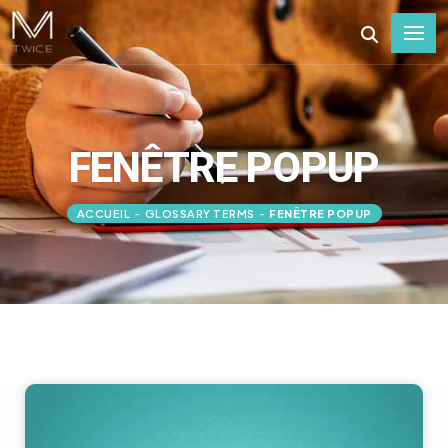
FENÊTRE POPUP
ACCUEIL
-
GLOSSARY TERMS
-
FENÊTRE POPUP