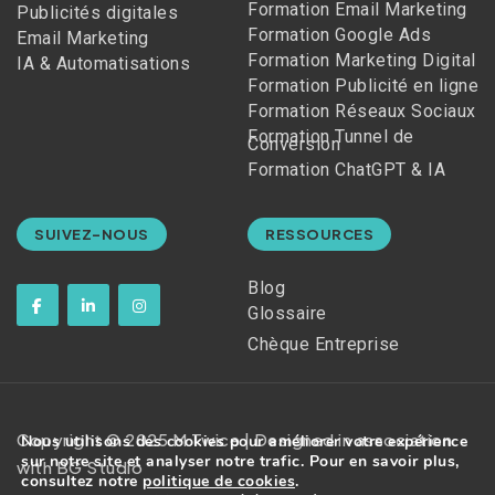
Formation Email Marketing
Publicités digitales
Formation Google Ads
Email Marketing
Formation Marketing Digital
IA & Automatisations
Formation Publicité en ligne
Formation Réseaux Sociaux
Formation Tunnel de
Conversion
Formation ChatGPT & IA
SUIVEZ-NOUS
RESSOURCES
Blog
Glossaire
Chèque Entreprise
Copyright © 2025 M Twice | Designed in association
Nous utilisons des cookies pour améliorer votre expérience
sur notre site et analyser notre trafic. Pour en savoir plus,
with BG Studio
consultez notre
politique de cookies
.