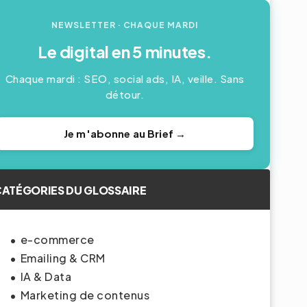
NEWSLETTER
· CHAQUE MARDI
Le digital en 5 minutes.
Chaque mardi : SEO, social ads, IA, veille. Sans
détour.
Je m'abonne au Brief →
ATÉGORIES DU GLOSSAIRE
e-commerce
Emailing & CRM
IA & Data
Marketing de contenus