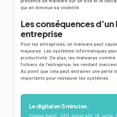
présence de malware sur un site et le décla
qui en diminue sa visibilité.
Les conséquences d’un 
entreprise
Pour les entreprises, un malware peut caus
majeures. Les systèmes informatiques peuve
productivité. De plus, les malwares comme 
fichiers de l’entreprise, les rendant inacce
Au point que cela peut entraîner une perte 
importants pour restaurer les systèmes.
Le digital en 5 minutes.
Chaque mardi :
SEO
, social ads,
IA
, veille.