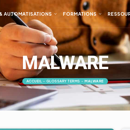
 & AUTOMATISATIONS
FORMATIONS
RESSOU
MALWARE
ACCUEIL
-
GLOSSARY TERMS
-
MALWARE