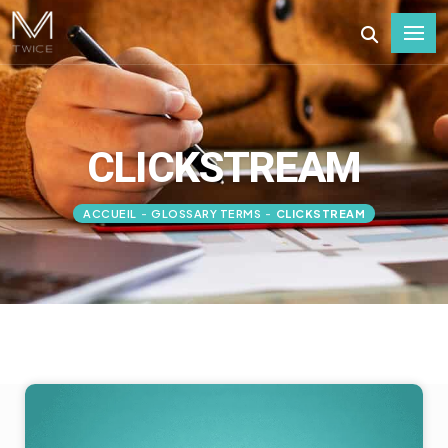
CLICKSTREAM
ACCUEIL
-
GLOSSARY TERMS
-
CLICKSTREAM